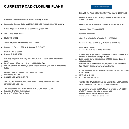
CURRENT ROAD CLOSURE PLANS
Go Back to Homepage
Galaxy Rd (de Admin a Burn E): CERRADA a partir del 08/10/26
Dagobah Dr (entre SUB3 y SUB5): CERRADA el 07/29/26; de
Galaxy Rd (Admin to Burn E): CLOSED Starting 08/10/26
11:00AM a 2:00PM
Dagobah Dr (Between SUB3 and SUB5): CLOSED 07/29/26; 11:00AM - 2:00PM
Naboo Rd (al sur de MECH 5): CERRADA hasta el 08/04/26
Naboo Rd (South of MECH 5): CLOSED through 08/04/26
Puente de Windu Way: ABIERTO
Windu Way Bridge: OPEN
Master Pl: ABIERTO
Master Pl: OPEN
Adcox Rd (de Wade Rd a Smalling Rd): CERRADO
Adcox Rd (Wade Rd to Smalling Rd): CLOSED
Padawan Pl (al sur de RPL 9) y Route 66 S: CERRADO
Padawan Pl (South of RPL 9) & Route 66 S: CLOSED
Wade Rd W: CERRADO
El desvío de Wade Rd en IBOS ABIERTO
Wade Rd W: CLOSED
Bypass @ IBOS OPEN
La salida Holly Ridge de la I-20 (Salida 145) ESTARÁ CERRADA si
el tráfico se acumula en la rampa de salid
I-20 Holly Ridge Exit (Exit 145) WILL BE CLOSED if traffic backs up on the off-
No se permite girar a la izquierda en la US 80 viniendo desde la
ramp
salida Holly Ridge.
No left turn on US 80 coming from the Holly Ridge Exit
Planifique usar la salida de Bee Bayou (Salida 141) o la salida de
Plan to use either the Bee Bayou (Exit 141) or Dunn Exit (Exit 148) to help alleviate
Dunn (Salida 148) para ayudar a aliviar el tráfico
traffic
NO SE PERMITE TRÁFICO DE CAMIONES DE RPL EN LA-581
NO RPL TRUCK TRAFFIC ON LA-581 OR LA-881
NI EN LA-881
USE US-80 OR I-20
USAR US-80 O I-20
DO NOT USE MITCHINER RD
NO USAR MITCHINER RD
ALL TRUCKS APPROACHING RPL FROM MADISON PORT AND THE
TODOS LOS CAMIONES QUE SE ACERQUEN A RPL DESDE
LEVEE MUST USE I-20
MADISON PORT Y EL DIQUE DEBEN USAR I-20\
The roads around RPL 10 are a ONE-WAY CLOCKWISE LOOP
Las carreteras alrededor de RPL 10 son un circuito de UN SOLO
Republic: One Way, West to East
SENTIDO en dirección de las agujas del reloj
Empire: One Way, East to West
Republic: un solo sentido, de oeste a este
Empire: un solo sentido, de este a oeste